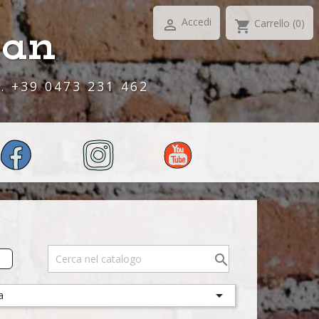
Accedi
Carrello
(0)

shopping_cart
ran
 +39 0473 231 462


a