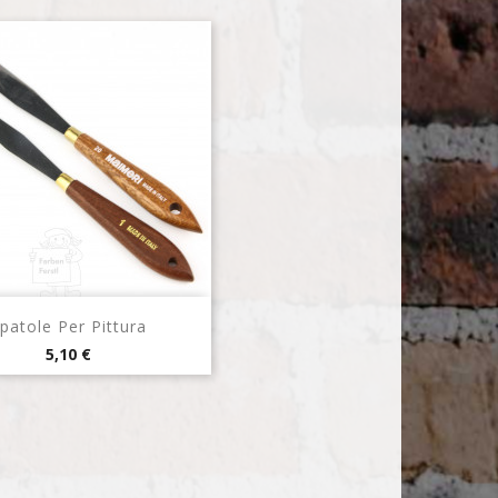
Anteprima

patole Per Pittura
Prezzo
5,10 €