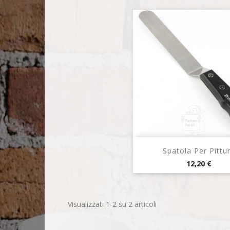
Anteprima

Spatola Per Pittu
Prezzo
12,20 €
Visualizzati 1-2 su 2 articoli