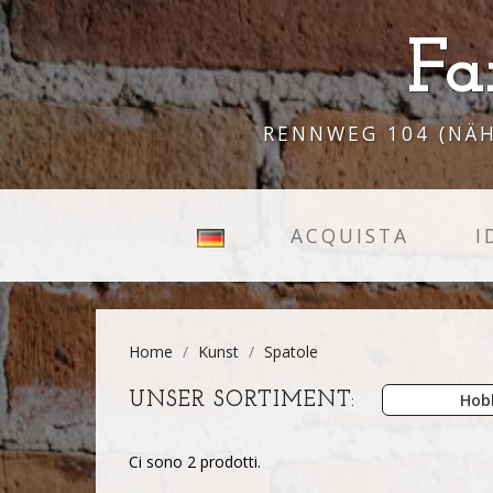
Fa
RENNWEG 104 (NÄH
ACQUISTA
I
Home
Kunst
Spatole
UNSER SORTIMENT:
Hob
Ci sono 2 prodotti.