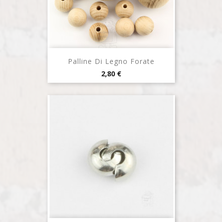
Palline Di Legno Forate
Prezzo
2,80 €