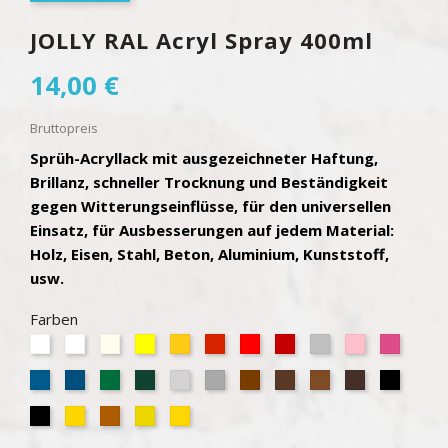
JOLLY RAL Acryl Spray 400ml
14,00 €
Bruttopreis
Sprüh-Acryllack mit ausgezeichneter Haftung,
Brillanz, schneller Trocknung und Beständigkeit
gegen Witterungseinflüsse, für den universellen
Einsatz, für Ausbesserungen auf jedem Material:
Holz, Eisen, Stahl, Beton, Aluminium, Kunststoff,
usw.
Farben
Weiß
Weiß
Elfenbein
Gelb
Ockergelb
Blutorange
Rot
Rubinrot
Silber
Rosa
Erika
Matt
Glanz
Verkehrsblau
Enzianblau
Minzgrün
Moosgrün
Hellgrau
Grau
Braun
Nussbraun
Rehwildbraun
Schokoladen
Schwar
Glanz
Schwarz
Gold
Kupfer
Chrom
Gold
Matt
Metallic