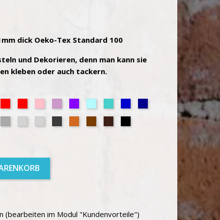
1mm dick Oeko-Tex Standard 100
asteln und Dekorieren, denn man kann sie
hen kleben oder auch tackern.
isgelb
Rot
Rot
Rosa
Violett
Violett
Hellblau
Türkis
Blau
Dunkelblau
Meliert
Blass
(Flieder)
n
ün
Grau
Hellgrau
Hellgrau
Dunkelgrau
Zimt
Braun
Dunkelbraun
Schwarz
Meliert
Meliert
WARENKORB
 (bearbeiten im Modul "Kundenvorteile")