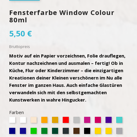
Fensterfarbe Window Colour
80ml
5,50 €
Bruttopreis
Motiv auf ein Papier vorzeichnen, Folie drauflegen,
Kontur nachzeichnen und ausmalen – fertig! Ob in
Küche, Flur oder Kinderzimmer – die einzigartigen
Kreationen deiner Kleinen verschönern im Nu alle
Fenster im ganzen Haus. Auch einfache Glastüren
verwandeln sich mit den selbstgemachten
Kunstwerken in wahre Hingucker.
Farben
Transparent
Weiß
Inkarnat
Orange
Maisgelb
Feuerrot
Silber
Rotlila
Klassikrot
Pflaume
Türkis
(Hautfarbe)
Marineblau
Ultramarinblau
Immergrün
Palmgrün
Schwarzwald
Anthrazit
Kaffeebraun
Schwarz
Gold
Gold
Silber
(Navy)
Kontur
Glimmer
Glimme